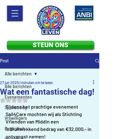
STEUN ONS
Post
Alle berichten
27 jun 2025
1 minuten om te lezen
Alle berichten
Wat een fantastische dag!
Evenementen
Beoordeeld met NaN uit 5 sterren.
Tijdens het prachtige evenement 
Sponsoring
Sail4Care mochten wij als Stichting 
Vrijwilligers
Vrienden van Middin een 
Publiciteit
indrukwekkend bedrag van €32.000,- in 
ontvangst nemen!