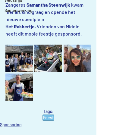
Wedstrijd
Zangeres 
Samantha Steenwijk
 kwam 
Samenwerking
hier als kind graag en opende het 
nieuwe speelplein
Het Rakkertje.
 Vrienden van Middin 
heeft dit mooie feestje gesponsord.
Tags:
Feest
Sponsoring