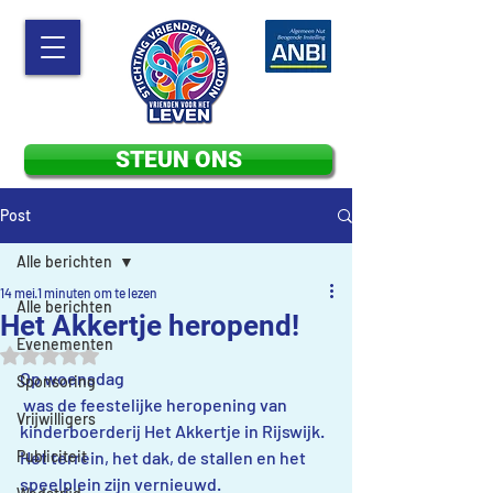
STEUN ONS
Post
Alle berichten
14 mei
1 minuten om te lezen
Alle berichten
Het Akkertje heropend!
Evenementen
Beoordeeld met NaN uit 5 sterren.
Op woensdag 
Sponsoring
 was de feestelijke heropening van 
Vrijwilligers
kinderboerderij Het Akkertje in Rijswijk. 
Publiciteit
Het terrein, het dak, de stallen en het 
speelplein zijn vernieuwd.