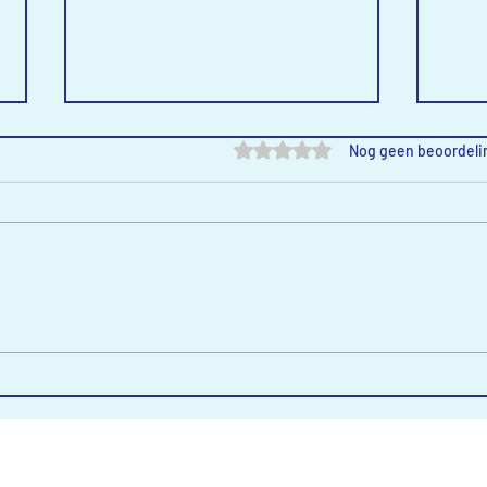
Beoordeeld met 0 uit 5 sterre
Nog geen beoordeli
Kjeld Exposeert!
Het 