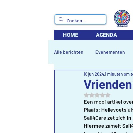
HOME
AGENDA
Alle berichten
Evenementen
16 jun 2024
1 minuten om t
Vrienden 
Beoordeeld met NaN
Een mooi artikel ove
Plaats: Hellevoetslui
Sail4Care zet zich i
Hiermee zamelt Sail4