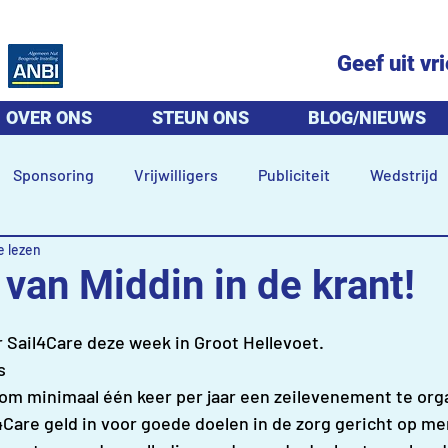
Geef uit vr
OVER ONS
STEUN ONS
BLOG/NIEUWS
Sponsoring
Vrijwilligers
Publiciteit
Wedstrijd
e lezen
van Middin in de krant!
 uit 5 sterren.
r Sail4Care deze week in Groot Hellevoet.
s
n om minimaal één keer per jaar een zeilevenement te org
Care geld in voor goede doelen in de zorg gericht op m