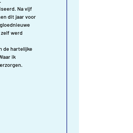
.
seerd. Na vijf 
n dit jaar voor 
 gloednieuwe 
 zelf werd 
de hartelijke 
Waar ik 
verzorgen.