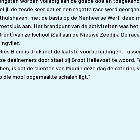
rengsten worden volledig aan de goede doelen toegekend
i jl. de zesde keer dat er een regatta race werd georgani
s thuishaven, met de basis op de Menheerse Werf, deed me
voetsluis aan. Het brandpunt van de activiteiten was het
ent) van zeilschool iSail aan de Nieuwe Zeedijk. De race
ngvliet.
es Blom is druk met de laatste voorbereidingen. Tussen 
se deelnemers door staat zij Groot Hellevoet te woord. “
 ben, is dat de cliënten van Middin deze dag de catering 
op die mooi opgemaakte schalen ligt.”