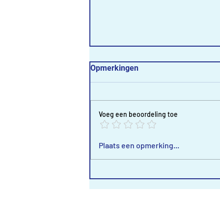
Opmerkingen
Voeg een beoordeling toe
Dubbelfeest in
Plaats een opmerking...
Hellevoetsluis!