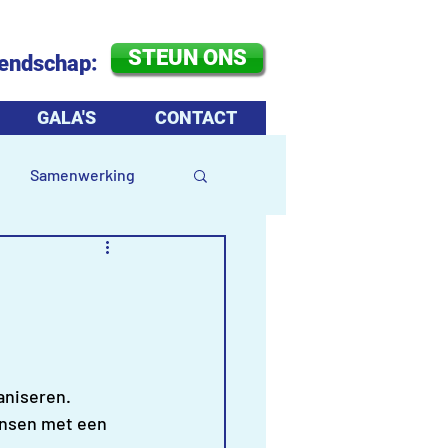
STEUN ONS
iendschap:
GALA'S
CONTACT
Samenwerking
aniseren. 
ensen met een 