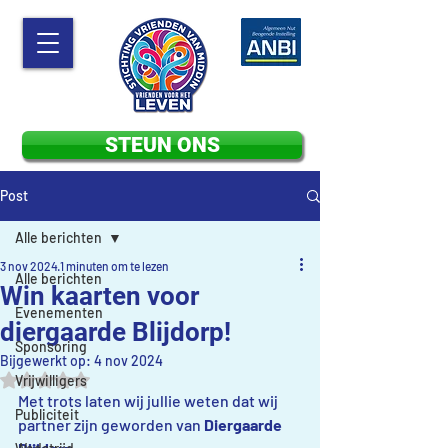
STEUN ONS
Post
Alle berichten
3 nov 2024
1 minuten om te lezen
Alle berichten
Win kaarten voor
Evenementen
diergaarde Blijdorp!
Sponsoring
Bijgewerkt op:
4 nov 2024
Beoordeeld met NaN uit 5 sterren.
Vrijwilligers
Met trots laten wij jullie weten dat wij 
Publiciteit
partner zijn geworden van 
Diergaarde 