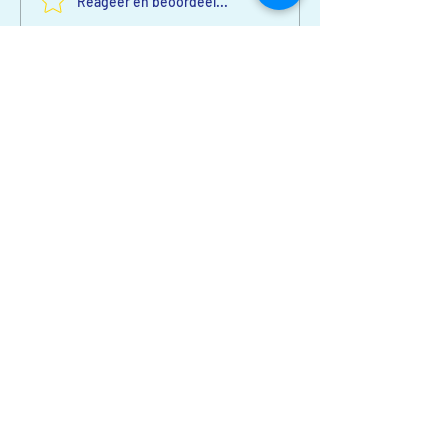
Reageer en beoordeel...
Nieuwste
Art Pack
04 nov 2024
Beoordeeld met 5 uit 5 sterren.
Ontzettende leuke actie!
Like
Reageren
Contactgegevens:
Burgermeester Elsenlaan 170
2288 BH
,
Rijswijk
Postbus 162
2280 AD, Rijswijk
E-mail: fondsenwerving@middin.nl