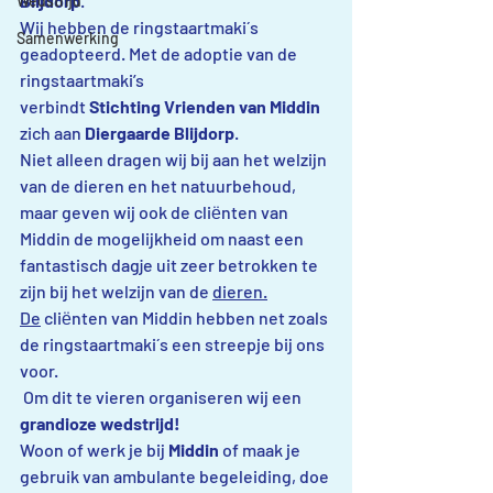
Blijdorp
.
Wedstrijd
Wij hebben de ringstaartmaki´s 
Samenwerking
geadopteerd. Met de adoptie van de 
ringstaartmaki’s
verbindt 
Stichting Vrienden van Middin
zich aan 
Diergaarde Blijdorp
.
Niet alleen dragen wij bij aan het welzijn 
van de dieren en het natuurbehoud, 
maar geven wij ook de cliёnten van 
Middin de mogelijkheid om naast een 
fantastisch dagje uit zeer betrokken te 
zijn bij het welzijn van de 
dieren.
De
 cliёnten van Middin hebben net zoals 
de ringstaartmaki´s een streepje bij ons 
voor.
 Om dit te vieren organiseren wij een 
grandioze wedstrijd!
Woon of werk je bij 
Middin
 of maak je 
gebruik van ambulante begeleiding, doe 