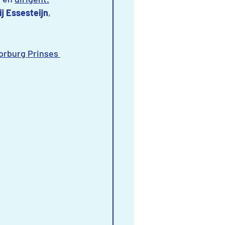
j Essesteijn
, 
orburg Prinses 