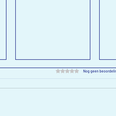
Beoordeeld met 0 uit 5 sterre
Nog geen beoordeli
Boottocht Eendracht
Uitj
stra