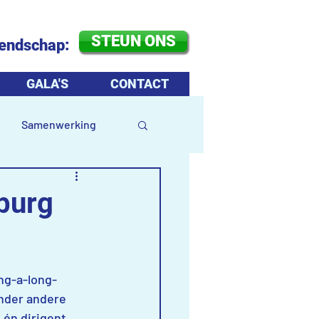
STEUN ONS
iendschap:
GALA'S
CONTACT
Samenwerking
burg
ng-a-long-
nder andere 
 én 
dirigent.