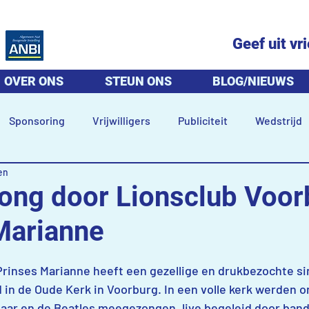
Geef uit vr
OVER ONS
STEUN ONS
BLOG/NIEUWS
Sponsoring
Vrijwilligers
Publiciteit
Wedstrijd
en
ong door Lionsclub Voor
Marianne
 uit 5 sterren.
rinses Marianne heeft een gezellige en drukbezochte si
in de Oude Kerk in Voorburg. In een volle kerk werden o
aar en de Beatles meegezongen, live begeleid door band