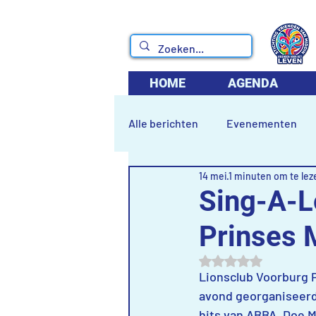
HOME
AGENDA
Alle berichten
Evenementen
14 mei
1 minuten om te lez
Sing-A-L
Prinses 
Beoordeeld met NaN
Lionsclub Voorburg P
avond georganiseerd 
hits van ABBA, Doe M