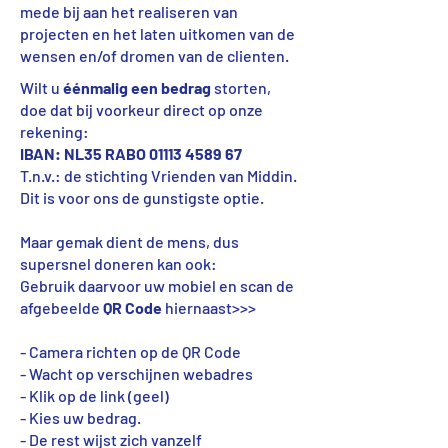
mede bij aan het realiseren van
projecten en het laten uitkomen van de
wensen en/of dromen van de clienten.
Wilt u
éénmalig een bedrag
storten,
doe dat bij voorkeur direct op onze
rekening:
IBAN: NL35 RABO
01113 4589 67
T.n.v.: de stichting Vrienden van Middin.
Dit is voor ons de gunstigste optie.
Maar gemak dient de mens, dus
supersnel doneren kan ook:
Gebruik daarvoor uw mobiel en scan de
afgebeelde
QR Code
hiernaast>>>
- Camera richten op de QR Code
- Wacht op verschijnen webadres
- Klik op de link (geel)
- Kies uw bedrag.
- De rest wijst zich vanzelf​